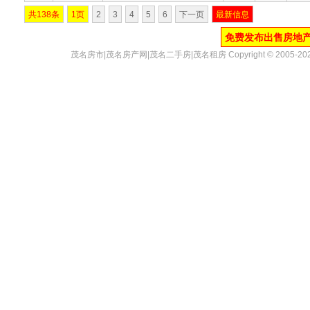
共138条
1页
2
3
4
5
6
下一页
最新信息
免费发布出售房地
茂名房市
|
茂名房产网
|
茂名二手房
|
茂名租房
Copyright © 2005-20