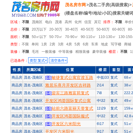
茂名房市网
>茂名二手房(高级搜索)>
(楼盘名称\编号\地址\小区)搜索关键词
区域：
不限
茂南区
电白
茂港
高州
化州
信宜
其它
排序：
不限
单价
总价：
不限
20万以下
20-30万
30-40万
40-50万
50-60万
60-80万
80
面积：
不限
50㎡以下
50-70㎡
70-90㎡
90-110㎡
110-130㎡
130-15
类型：
不限
单间
1房
2房
3房
4房
5房
6房
车库
地皮
写字楼
商铺
装修：
不限
毛坯
一般装修
中等装修
精致装修
豪华装修
楼层：
不限
1
已选条件：
类型:复式×
清空条件×
性 质
所属区域
位 置
楼 层
套 型
面 
[图]
敏捷复式公寓官渡五路
商品房
茂名-茂南区
中低\33
复式
68㎡
雅居乐熹月开发区吉祥路
商品房
茂名-茂南区
2\14
复式
38㎡
[图]
迎宾三路雅富苑复式
商品房
茂名-茂南区
7\8
复式
222.
开发区鸿荟国际复式公寓
商品房
茂名-茂南区
中\32
复式
49㎡
[图]
站前六路富丽天誉复式
商品房
茂名-茂南区
11\29
复式
159
[图]
开发区鸿荟国际服式
商品房
茂名-茂南区
中\32
复式
42.8
[图]
开发区六米阳光
商品房
茂名-茂南区
6\17
复式
51㎡
开发区六米阳光
商品房
茂名-茂南区
9\17
复式
51㎡