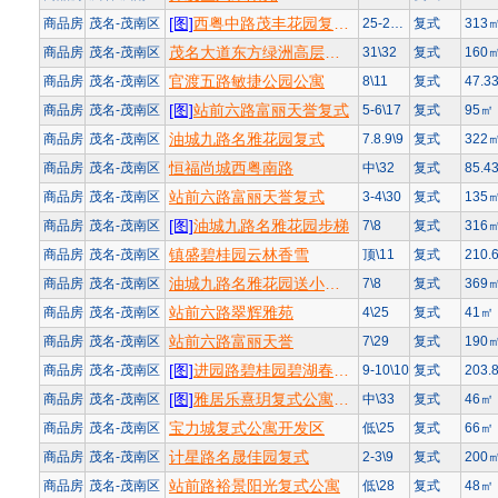
[图]
西粤中路茂丰花园复式送负一两个小车位
商品房
茂名-茂南区
25-26\26
复式
313
茂名大道东方绿洲高层复式南北向
商品房
茂名-茂南区
31\32
复式
160
官渡五路敏捷公园公寓
商品房
茂名-茂南区
8\11
复式
47.3
[图]
站前六路富丽天誉复式
商品房
茂名-茂南区
5-6\17
复式
95㎡
油城九路名雅花园复式
商品房
茂名-茂南区
7.8.9\9
复式
322
恒福尚城西粤南路
商品房
茂名-茂南区
中\32
复式
85.4
站前六路富丽天誉复式
商品房
茂名-茂南区
3-4\30
复式
135
[图]
油城九路名雅花园步梯
商品房
茂名-茂南区
7\8
复式
316
镇盛碧桂园云林香雪
商品房
茂名-茂南区
顶\11
复式
210.
油城九路名雅花园送小车位1个
商品房
茂名-茂南区
7\8
复式
369
站前六路翠辉雅苑
商品房
茂名-茂南区
4\25
复式
41㎡
站前六路富丽天誉
商品房
茂名-茂南区
7\29
复式
190
[图]
进园路碧桂园碧湖春晓复式
商品房
茂名-茂南区
9-10\10
复式
203.
[图]
雅居乐熹玥复式公寓甲子大道
商品房
茂名-茂南区
中\33
复式
46㎡
宝力城复式公寓开发区
商品房
茂名-茂南区
低\25
复式
66㎡
计星路名晟佳园复式
商品房
茂名-茂南区
2-3\9
复式
200
站前路裕景阳光复式公寓
商品房
茂名-茂南区
低\28
复式
48㎡