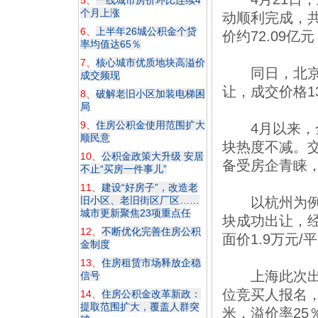
5、
一线城市房价环比连续4
个月上涨
动顺利完成，共
6、
上半年26城公积金个贷
价约72.09亿
率均值达65％
7、
核心城市优质地块高溢价
同日，北京亦庄新
成交频现
让，成交价格13
8、
破解老旧小区加装电梯困
局
9、
住房公积金使用范围扩大
4月以来，全
顺民意
块热度不减。
10、
公积金政策大升级 安居
备受房企青睐
不止“买房一件事儿”
11、
建设“好房子”，改造老
旧小区、老旧街区厂区……
以杭州为例，4
城市更新聚焦23项重点任
块成功出让，经
12、
不断优化完善住房公积
面价1.9万元/
金制度
13、
住房租赁市场释放企稳
上海此次出让的徐
信号
位竞买人报名，
14、
住房公积金改革新政：
提取范围扩大，覆盖人群突
米，溢价率25